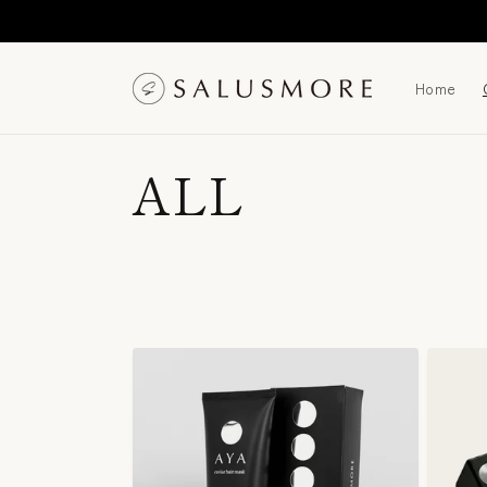
コンテ
ンツに
進む
Home
コ
ALL
レ
ク
シ
ョ