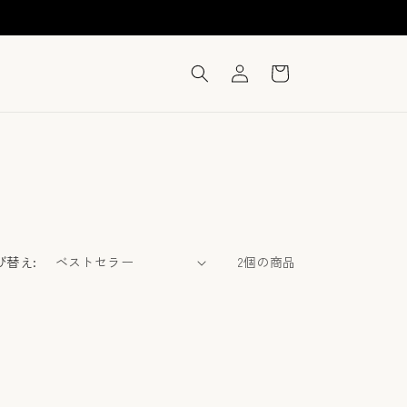
ロ
カ
グ
ー
イ
ト
ン
び替え:
2個の商品