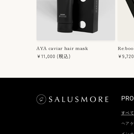
ン
:
AYA caviar hair mask
Re:boo
通
¥11,000
(税込)
通
¥9,720
常
常
価
価
格
格
PRO
すべ
ヘア
イン